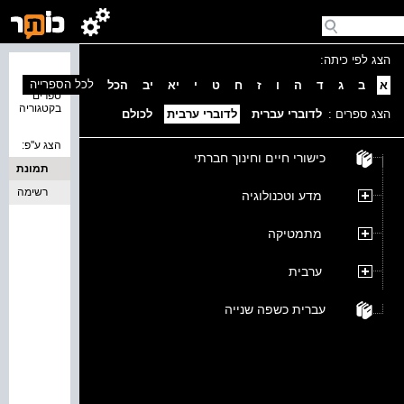
הצג לפי כיתה:
נמצאו 0
לכל הספרייה
א
ב
ג
ד
ה
ו
ז
ח
ט
י
יא
יב
הכל
ספרים
בקטגוריה
הצג ספרים :
לדוברי עברית
לדוברי ערבית
לכולם
הצג ע''פ:
כישורי חיים וחינוך חברתי
תמונת
כריכה
רשימה
מדע וטכנולוגיה
מתמטיקה
ערבית
עברית כשפה שנייה