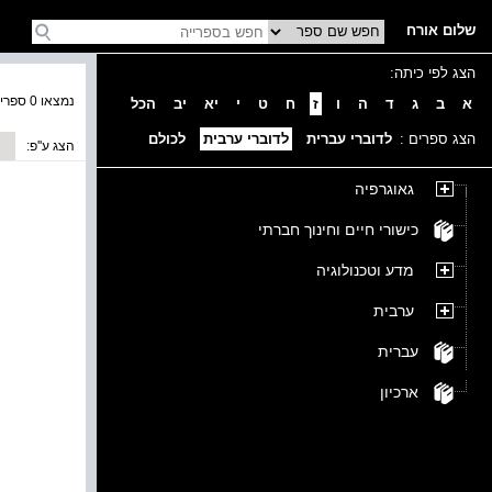
שלום אורח
הצג לפי כיתה:
נמצאו 0 ספרים בקטגוריה
א
ב
ג
ד
ה
ו
ז
ח
ט
י
יא
יב
הכל
הצג ספרים :
לדוברי עברית
לדוברי ערבית
לכולם
הצג ע''פ:
גאוגרפיה
כישורי חיים וחינוך חברתי
מדע וטכנולוגיה
ערבית
עברית
ארכיון