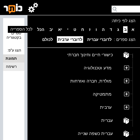
הצג לפי כיתה:
נמצאו 0
לכל הספרייה
א
ב
ג
ד
ה
ו
ז
ח
ט
י
יא
יב
הכל
ספרים
בקטגוריה
הצג ספרים :
לדוברי עברית
לדוברי ערבית
לכולם
הצג ע''פ:
כישורי חיים וחינוך חברתי
תמונת
כריכה
רשימה
מדע וטכנולוגיה
מולדת, חברה ואזרחות
מתמטיקה
ערבית
עברית
עברית כשפה שנייה