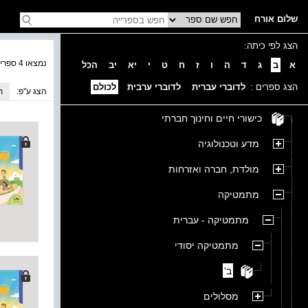
שלום אורח
הצג לפי כיתה:
נמצאו 4 ספרים בקטגוריה
א
ב
ג
ד
ה
ו
ז
ח
ט
י
יא
יב
הכל
הצג ספרים :
לדוברי עברית
לדוברי ערבית
לכולם
הצג ע''פ:
ת
כישורי חיים וחינוך חברתי
מדע וטכנולוגיה
מולדת, חברה ואזרחות
מתמטיקה
מתמטיקה - עברית
מתמטיקה יסודי
ב'
מסלולים