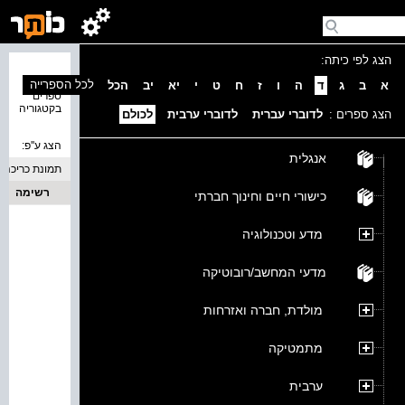
הצג לפי כיתה:
נמצאו 0
לכל הספרייה
א
ב
ג
ד
ה
ו
ז
ח
ט
י
יא
יב
הכל
ספרים
בקטגוריה
הצג ספרים :
לדוברי עברית
לדוברי ערבית
לכולם
הצג ע''פ:
אנגלית
תמונת כריכה
רשימה
כישורי חיים וחינוך חברתי
מדע וטכנולוגיה
מדעי המחשב/רובוטיקה
מולדת, חברה ואזרחות
מתמטיקה
ערבית