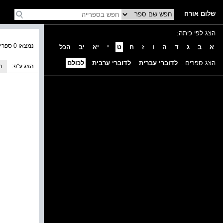
שלום אורח
הצג לפי כיתה:
נמצאו 0 ספרים בקטגוריה
א
ב
ג
ד
ה
ו
ז
ח
ט
י
יא
יב
הכל
הצג ספרים :
לדוברי עברית
לדוברי ערבית
לכולם
הצג ע''פ:
ת