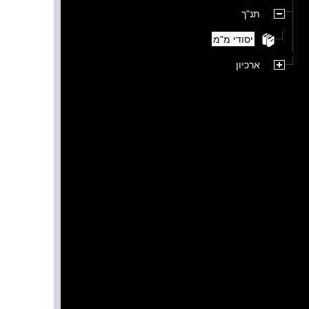
תנ"ך
יסודי מ"מ
ארכיון