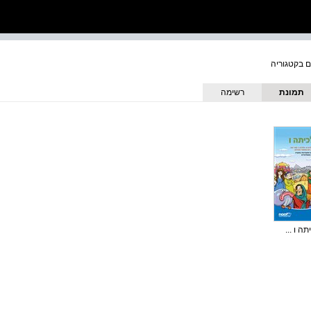
תמונת
רשימה
כריכה
ה ו ...