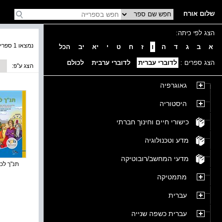
שלום אורח
הצג לפי כיתה:
נמצאו 1 ספרים בקטגוריה
א
ב
ג
ד
ה
ו
ז
ח
ט
י
יא
יב
הכל
הצג ספרים :
לדוברי עברית
לדוברי ערבית
לכולם
הצג ע''פ:
גאוגרפיה
היסטוריה
כישורי חיים וחינוך חברתי
מדע וטכנולוגיה
מדעי המחשב/רובוטיקה
תנ"ך לכית
מתמטיקה
עברית
עברית כשפה שנייה