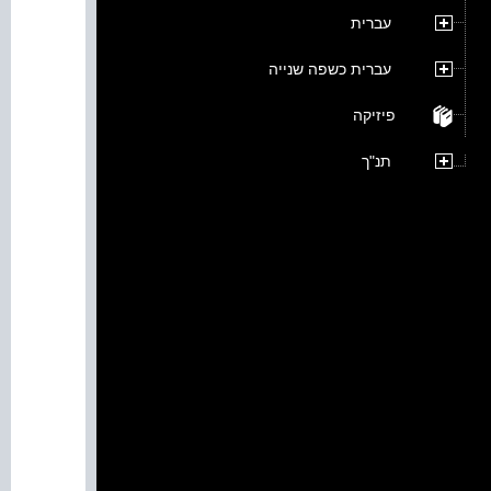
עברית
עברית כשפה שנייה
פיזיקה
תנ"ך