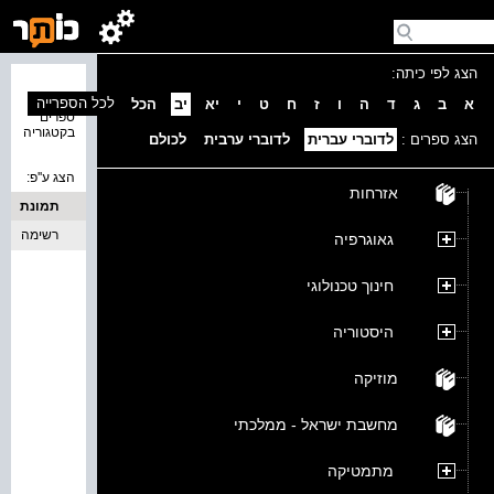
הצג לפי כיתה:
נמצאו 0
לכל הספרייה
א
ב
ג
ד
ה
ו
ז
ח
ט
י
יא
יב
הכל
ספרים
בקטגוריה
הצג ספרים :
לדוברי עברית
לדוברי ערבית
לכולם
הצג ע''פ:
אזרחות
תמונת
כריכה
רשימה
גאוגרפיה
חינוך טכנולוגי
היסטוריה
מוזיקה
מחשבת ישראל - ממלכתי
מתמטיקה