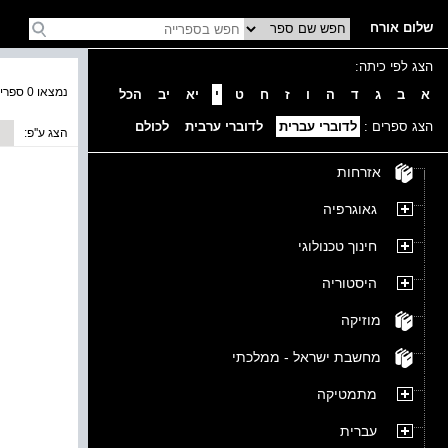
שלום אורח
הצג לפי כיתה:
נמצאו 0 ספרים בקטגוריה
א
ב
ג
ד
ה
ו
ז
ח
ט
י
יא
יב
הכל
הצג ספרים :
לדוברי עברית
לדוברי ערבית
לכולם
הצג ע''פ:
אזרחות
גאוגרפיה
חינוך טכנולוגי
היסטוריה
מוזיקה
מחשבת ישראל - ממלכתי
מתמטיקה
עברית