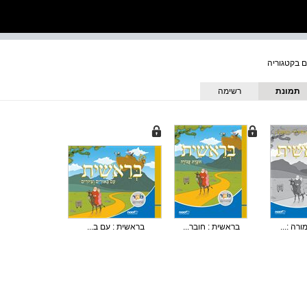
תמונת
רשימה
כריכה
רה :...
בראשית : חובר...
בראשית : עם ב...