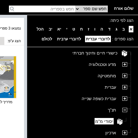
שלום אורח
הצג לפי כיתה:
נמצאו 3 ספרים בקטגוריה
א
ב
ג
ד
ה
ו
ז
ח
ט
י
יא
יב
הכל
הצג ספרים :
לדוברי עברית
לדוברי ערבית
לכולם
הצג ע''פ:
כישורי חיים וחינוך חברתי
מדע וטכנולוגיה
מתמטיקה
עברית
עברית כשפה שנייה
מדריך למו
תנ"ך
יסודי מ"מ
ארכיון