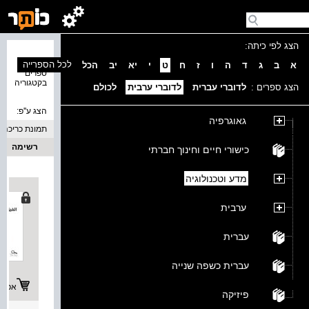
הצג לפי כיתה:
נמצאו 4
לכל הספרייה
א
ב
ג
ד
ה
ו
ז
ח
ט
י
יא
יב
הכל
ספרים
בקטגוריה
הצג ספרים :
לדוברי עברית
לדוברי ערבית
לכולם
הצג ע''פ:
גאוגרפיה
תמונת כריכה
רשימה
כישורי חיים וחינוך חברתי
מדע וטכנולוגיה
ערבית
עברית
עברית כשפה שנייה
אפשרו
פיזיקה