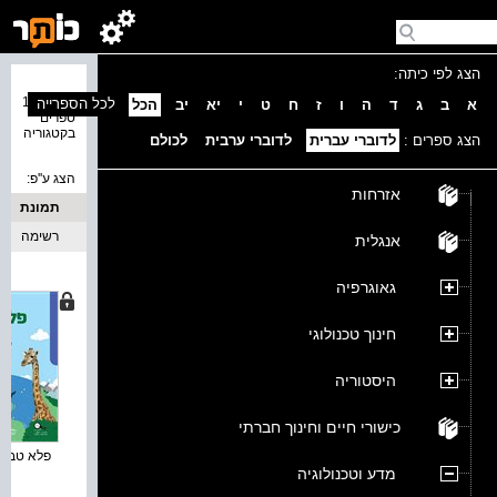
הצג לפי כיתה:
נמצאו 12
לכל הספרייה
א
ב
ג
ד
ה
ו
ז
ח
ט
י
יא
יב
הכל
ספרים
בקטגוריה
הצג ספרים :
לדוברי עברית
לדוברי ערבית
לכולם
הצג ע''פ:
אזרחות
תמונת
כריכה
רשימה
אנגלית
גאוגרפיה
חינוך טכנולוגי
היסטוריה
כישורי חיים וחינוך חברתי
פלא טבע :
מדע וטכנולוגיה