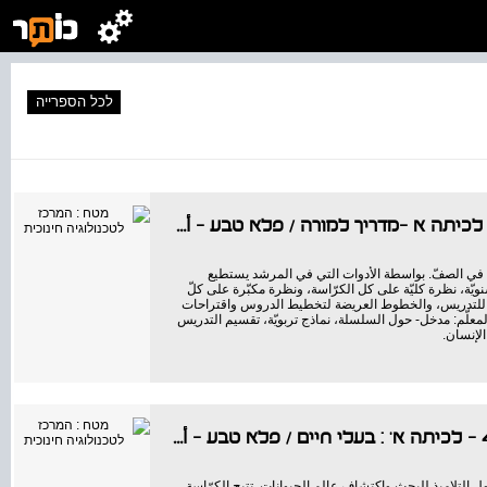
לכל הספרייה
ע לכיתה א -מדריך למורה
/
פלא טבע - أعجوبة الطبيعة
ي الصفّ. بواسطة الأدوات التي في المرشد يستطيع
ويّة، نظرة كليّة على كل الكرّاسة، ونظرة مكبّرة على كلّ
 للتدريس، والخطوط العريضة لتخطيط الدروس واقتراحات
المعلّم: مدخل- حول السلسلة، نماذج تربويّة، تقسيم التدريس
الإنسان.
/
פלא טבע - أعجوبة الطبيعة
ل التلاميذ للبحث واكتشاف عالم الحيوانات. تتيح الكرّاسة