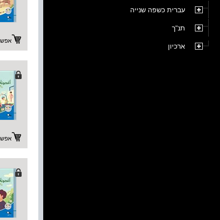
עברית כשפה שנייה
תנ"ך
אפשרו
ארכיון
אפשרו