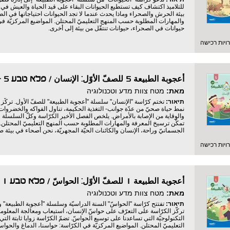
للتلاميذ اكتشاف كيف تستطيع الحيوانات البقاء على قيد الحياة والعيش في 
بيئة الحرش والصحراء وماذا يحدث عندما لا تجد الحيوانات احتياجاتها في الطبي
والمهارات المطلوبة حسب المنهج التعليميّ المحتلن. المواضيع المركزيّة في
حيوانات في الصحراء، حيوانات تنتقّل من بيئة إلى أخرى.
יות רכישה
أعجوبة الطبيعة 5 للصفّ الأوّل: الإنسان / פלא טבע 5 - לכיתה א : האדם
מאת:
מטח צוות מדע וטכנולוגיה
תיאור:
تختم كرّاسة "الإنسان" سلسلة "أعجوبة الطبيعة" للصفّ الأول. تركّز
نمط حياة صحيّ من عدّة جوانب- التغذية الحكيمة، تناول الفواكه والخضروات
والوقاية من الإصابة بالأمراض. يلخص الفصل الأخير الكرّاسة وكلّ السلسلة ويتن
تمكّن ترسيخ المعرفة والمهارات المطلوبة حسب المنهج التعليميّ المحتلن. ا
الجسمانيّ وراحة، الإنسان والكائنات الحيّة المجهريّة، نحن أصحاء في بيئة صح
יות רכישה
أعجوبة الطبيعة 1 للصفّ الأوّل: الحواسّ / פלא טבע 1 - לכיתה א : חושים
מאת:
מטח צוות מדע וטכנולוגיה
תיאור:
تفتتح كرّاسة "الحواسّ" السنة الدراسيّة وسلسلة "أعجوبة الطبيعة" 
تركّز الكرّاسة على التعرّف على حواسّ الإنسان، استيعاب ومعالجة المعلوم
التكنولوجيّة التي تساعدنا على توسيع الحواسّ. تضمّ الكرّاسة زوايا ثابتة 
التعليميّ المحتلن. المواضيع المركزيّة في الكرّاسة: حواسنا، الدماغ والحواس