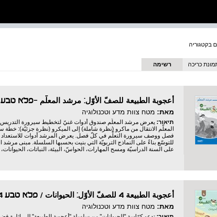
מונת כריכה
רשימה
أعجوبة الطبيعة للصفّ الأوّل: مرشد المعلّم -פלא טב
מאת:
מטח צוות מדע וטכנולוגיה
תיאור:
يعرض مرشد المعلّم صندوق أدوات غنيّ لتخطيط سيرورة التدريس ف
المعلّم الانتقال من ماكرو (نظرة شاملة) إلى الميكرو (نظرة جزئيّة): خطة سن
فصل ووصف سيرورة التعلّم في كلّ فصل. يعرض المرشد أدوات للاستعداد
للتوسّع بناءً على النماذج التربويّة التي بنيت بحسبها السلسلة. مبنى مرشد 
على السنة الدراسيّة ومسح المهارات، الحواسّ، البيئة، النباتات، الحيوانات، 
أعجوبة الطبيعة 4 للصفّ الأوّل: الحيوانات / פלא טבע 4 - לכיתה א' : בעלי חיים
מאת:
מטח צוות מדע וטכנולוגיה
תיאור:
تدعو كرّاسة "الحيوانات" من سلسلة "أعجوبة الطبيعة" إلى إثارة فضو