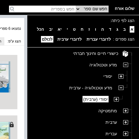
שלום אורח
הצג לפי כיתה:
נמצאו 6 ספרים בקטגוריה
א
ב
ג
ד
ה
ו
ז
ח
ט
י
יא
יב
הכל
הצג ספרים :
לדוברי עברית
לדוברי ערבית
לכולם
הצג ע''פ:
ת
כישורי חיים וחינוך חברתי
מדע וטכנולוגיה
יסודי
מדע וטכנולוגיה - ערבית
יסודי (ערבית)
מתמטיקה
ערבית
עברית