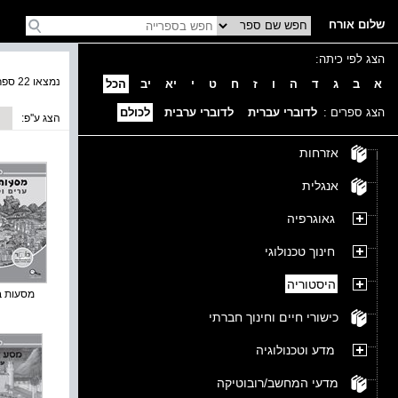
שלום אורח
הצג לפי כיתה:
נמצאו 22 ספרים בקטגוריה
א
ב
ג
ד
ה
ו
ז
ח
ט
י
יא
יב
הכל
הצג ספרים :
לדוברי עברית
לדוברי ערבית
לכולם
הצג ע''פ:
אזרחות
אנגלית
גאוגרפיה
חינוך טכנולוגי
היסטוריה
מסעות בזמ
כישורי חיים וחינוך חברתי
מדע וטכנולוגיה
מדעי המחשב/רובוטיקה