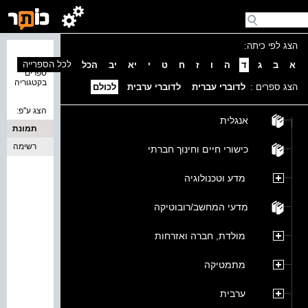
הצג לפי כיתה:
נמצאו 0
לכל הספרייה
א
ב
ג
ד
ה
ו
ז
ח
ט
י
יא
יב
הכל
ספרים
בקטגוריה
הצג ספרים :
לדוברי עברית
לדוברי ערבית
לכולם
הצג ע''פ:
אנגלית
תמונת
כריכה
רשימה
כישורי חיים וחינוך חברתי
מדע וטכנולוגיה
מדעי המחשב/רובוטיקה
מולדת, חברה ואזרחות
מתמטיקה
ערבית