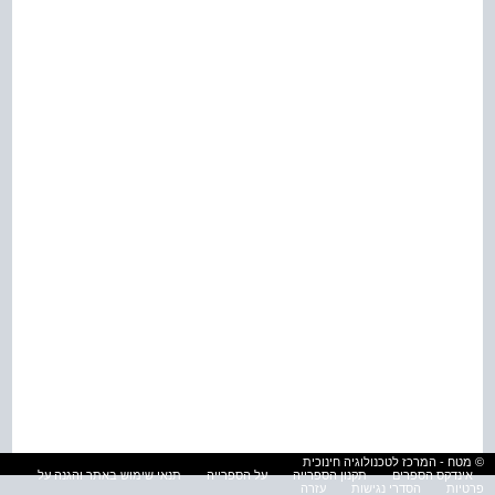
© מטח - המרכז לטכנולוגיה חינוכית
אינדקס הספרים
תקנון הספרייה
על הספרייה
תנאי שימוש באתר והגנה על
פרטיות
הסדרי נגישות
עזרה