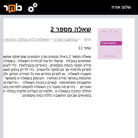
שלום אורח
שאלה מספר 2
מתוך:
>
במחשבה שנייה
>
השאלות לדיון ומהלכי ההוראה ב
עמוד:11
המתאים בטבלה . שיקולי הדעת לבחירת השאלה : בשאלה זו צר
מידע המצוי בכמה טקסטים , באיורים ובטבלאות . כדי לענות על
לסרוק ולרפרף אך גם למקד ולהעמיק . כדי לדייק במתן תשו
תשובה לשאלה , או לסרוק מחדש את כל המידע הכתוב ולבדוק
התנסות באיתור מידע ואחזורו . העיסוק בשאלה זו מאפשר הת
התשובות המתאימות . קשיים בהבנת השאלה : - נדרשת פה א
ואנכיים . - נדרש פה מעבר בין השאלה לטקסט לסירוגין כמה
תהליך כתיבה בשאלה זו . תלמידים הצליחו חלקית במילוי הטב
בסעיפים שבהם התשובה כללה כמה טקסטים .