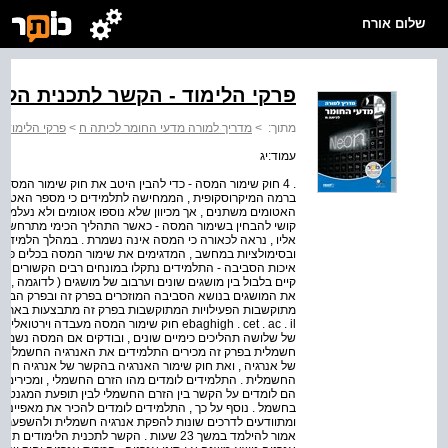
שלום אורח
פרקי הלימוד - הקשר לתכנית הלי
מתוך:
>
מדריך למורה מדעי החומר לכיתה ח
>
פרקי הלימוד 
עמוד:יג
. 4 חוק שימור המסה - כדי להבין היטב את חוק שימור המסה
ברמה המיקרוסקופית , הממחישה לתלמידים כי מספר האטומים
האטומים משתנים , אך מכיוון שלא נוספו אטומים ולא נעלמו 
קושי להבחין בשימור המסה - כאשר התהליך הכימי מתרחש בכלי 
אליו , נראה לכאורה כי המסה אינה נשמרת . במהלך הלמידה
איכות הסביבה - התלמידים נתקלו במונחים רבים הקשורים לז
קיים בלבול בין מושגים שונים וערבוב של מושגים ( לדוגמה , ה
את המושגים בנושא הסביבה המוזכרים בפרק זה ובפרק הבא ,
ebaghigh . cet . ac . il חוק שימור המסה מע
של שלושה תהליכים כימיים שונים , ובודקים אם המסה נשמרת 
חשמלית בפרק זה מכירים התלמידים את האנרגיה החשמלית 
של אנרגיה , ואת חוק שימור האנרגיה בהקשר של אנרגיה חשמל
החשמלית . התלמידים לומדים מהו הזרם החשמלי , ומכירים ג
הם לומדים על הקשר בין הזרם החשמלי לבין תופעת המגנטיות
בחשמל . נוסף על כך , התלמידים לומדים להכיר את מאפייני
ומתוודעים לדרכים שונות להפקת אנרגיה חשמלית ולהשפעתן על
אמור להילמד במשך 23 שעות . הקשר לתכנית הלימ