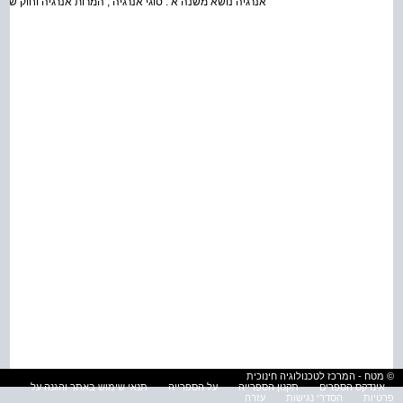
אנרגיה נושא משנה א : סוגי אנרגיה , המרות אנרגיה וחוק שימ
© מטח - המרכז לטכנולוגיה חינוכית
אינדקס הספרים
תקנון הספרייה
על הספרייה
תנאי שימוש באתר והגנה על
פרטיות
הסדרי נגישות
עזרה