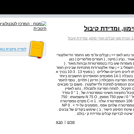
קע עיוני נהוג לאפ >> ן קבלים על פי סוג החומר הדיאלקטרי
, נציץ ( מיקה , ( חומרים פולימריים ( כגון
ים מעפרות שעו בדו בטמפרטורות גבוהות מאוד . (
חשמלי ב > ן שתי אלקטרודות מתכתיות שביניהן חומר
אלקטרוליטי ( כלומר , חומר המוליך חשמל כתוצאה מהתפרקותו ליונים חיוביים ושליליים . ( בסעיף 13 . 10-3 בכרך א
של "תורת החשמל" מתואר המבנה של כמה קבלים אופייניים . בטבלה 14-1 מסוכמים המאפיינים החשובים ביותר
תח הפריצה והסבולת ( הדיוק ) תלויים , נוסף לחומר
נים הנוספים למתכת ולדיאלקטרן . משום כך מובאים
לתחום הקיבול , למתח הפריצה ולסבולת , נהוג לאפיין
קבלים על-פי רגישותם לשינויים בטמפרטורה . השינוי היחסי בקיבול כתוצאה משינוי טמפרטורה של , 1 ° 0 נמדד
בחלקים למיליון ( שקק . ( לדוגמה , מקדם טמפרטורה שלילי של ° 0 / שקק 750 מסומן , N 75 O ומשמעותו : 750
קיבולו של הקבל קטן בשיעור יחסי של , ^ - = 0 . 00075 כאשר 106 הטמפרטורה עולה . 1 C-n מקדם טמפרטורה
חיובי מסומן על-ידי האות P לפנ > המספר . קבלים שמקדם הטמפרטורה שלהם אפס , מסומנים על-יד > . NP 0
 שיטת הסימון הישיר ; ב ) שימוש בקודים של צבעים .
שיטה לבדיקת קבלים ומדידת ק י בולם .
קודם
|
הבא