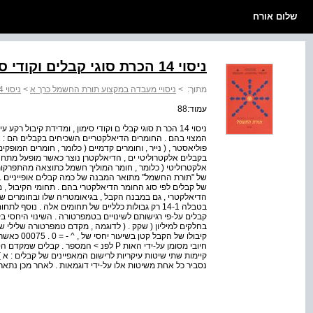
שלום אורח
ניסוי 14 הכרת סוגי קבלים וקודי סימון, ומדידת קיבול
מתוך:
>
ניסויי מעבדה במקצוע תורת החשמל כרך א
>
ניסוי 14 הכרת סוגי קבלים וקודי סימון, ומדידת קיבול
עמוד:88
ניסוי 14 הכר ת סוגי קבלי ם וקודי סימון , ומדידת קיבול ר
המצוי בהם . החומרים הדיאלקטריים השכיחים בקבלים הם : אוויר 
פוליאסטר , ( נייר , וחומרים קדמיים ( כלומר , חומרים המופק
בקבלים אלקטרוליטי ים , הדיאלקטרן נוצר כאשר מופעל מתח 
של קבלים לפי סוג החומר הדיאלקטרי בהם . תחומי הקיבול , מ
הדיאלקטרי , גם במבנה הקבל , בגיאומטריה שלו ובחומרים שו
בטבלה 14-1 רק גבולות כלליים של תחומים אלה . נוסף 
קיימות שתי שיטות עיקריות לרישום המאפיינים של קבלים : א )
נסביר כל אחת משיטות אלו על-ידי דוגמאות . לאחר מכן נתאר 