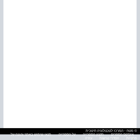
© מטח - המרכז לטכנולוגיה חינוכית
אינדקס הספרים
תקנון הספרייה
על הספרייה
תנאי שימוש באתר והגנה על
פרטיות
הסדרי נגישות
עזרה