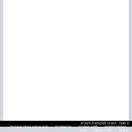
© מטח - המרכז לטכנולוגיה חינוכית
אינדקס הספרים
תקנון הספרייה
על הספרייה
תנאי שימוש באתר והגנה על
פרטיות
הסדרי נגישות
עזרה