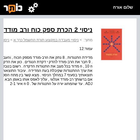
שלום אורח
ניסוי 2 הכרת ספק כוח ורב מודד
מתוך:
>
ניסויי מעבדה במקצוע תורת החשמל כרך א
>
ניסוי 2 הכרת ספק כוח ורב מודד
עמוד:12
מדידת התנגדות . 8 נתק את הרב-מודד מספק הכוח
n , 10 n מדוד בכל מצב את התנגדות הדקדה . רשום בט
אם ברשותך רב-מודד אנלוגי , עליך לאפס אותו באופן הבא : 
ADJ . עד שהמחוג יורה על התנגדות של . 0 n איור 2-1