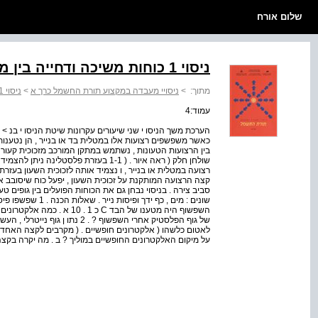
שלום אורח
ניסוי 1 כוחות משיכה ודחייה בין מטענים חשמליים
מתוך:
>
ניסויי מעבדה במקצוע תורת החשמל כרך א
>
ניסוי 1 כוחות משיכה ודחייה בין מטענים חשמליים
עמוד:4
הערכת משך הניסו י שני שיעורים עקרונות שיטת הניסו י בנ > 
כאשר משפשפים רצועות אלו במטלית בד או בנייר , הן נטענות
בין הרצועות הטעונות , נשתמש במתקן המורכב מזכוכית קעורה (
שולחן חלק ( ראה איור . ( 1-1 בעזרת פלסט
רצועה במטלית או בנייר , ו נצמיד אותה לזכוכית השעון בעזר
קצה הרצועה המותקנת על זכוכית השעון , יפעל כוח שיסובב את
סביב צירה . בניסוי נבחן גם את הכוחות הפועלים בין גופים טעונ
שונים : מים , כף ידך
השפשוף היה מטענו של הבד C כ 
של גוף הפלסטיק אחרי השפשוף ? . 2 
לאטום כלשהו ( אלקטרונים חופשיים . ( מקרבים לקצה האחד של
על מיקום האלקטרונים החופשיים במוליך ? ב . מה יקרה בקצה