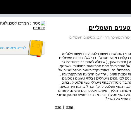
סו > נשתמש ברצועות פלסטיק וברצועות צלולוזה .
 בקלות במטען חשמלי . כדי לגלות כוחות חשמליים
 זכוכית שעון , ( שיכולה להסתובב בקלות על גבי
לינה ניתן להצמיד אל הזכוכית כל אחת מהרצועות הטעונות . נשפשף
ת הפלסטלי נה . כאשר נקרב רצועה טעונה שנייה אל
 זכוכית השעון , יחד עם הרצועה המותקנת עליו ,
ים לבין גופים נייטרליים ( בלתי טעונים ) מסוגים
 ופיסות נייר . שאלות הכנה . 1 שפשפו פיסת בד נייטרלית בגוף נייטרלי עשוי פלסטיק . בתום
1 . 10 א . כמה אלקטרונים עברו מגוף הפלסטיק אל הבד ? ב . מה היה מטענו
נתו ן גוף נייטרלי , העשוי מחומר מוליך , שיש בו אלקטרונים שאי נם קשורים
 הגוף מטען חיובי . א . כיצד ישפיע המטען החיובי
 השני של הגוף ?
קודם
|
הבא