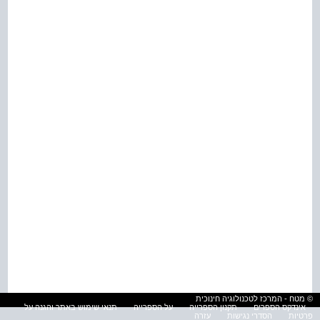
© מטח - המרכז לטכנולוגיה חינוכית
אינדקס הספרים
תקנון הספרייה
על הספרייה
תנאי שימוש באתר והגנה על
פרטיות
הסדרי נגישות
עזרה