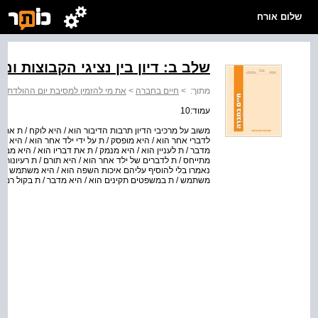
שלום אורח
שלב ב: דיון בין נציגי הקבוצות ומ
מתוך:
>
חיים בחברה
>
את מי להזמין למסיבת יום ההולדת?
>
עמוד:10
משוב על מרכיבי הדיון תרבות הדיבור הוא / היא לוקח / ת את
לדברי אחר הוא / היא מופסק / ת על ידי ילד אחר הוא / היא מ
מדבר / ת לעניין הוא / היא מנמק / ת את דבריו הוא / היא מבי
מתייחס / ת לדברים של ילד אחר הוא / היא תורם / ת רעיונות ח
נאמרו בלי להוסיף עליהם איכות השפה הוא / היא משתמש / ת
משתמש / ת במשפטים תקינים הוא / היא מדבר / ת בקול רם וב