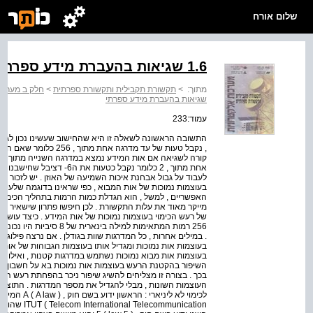
שלום אורח
1.6 שגיאות בהעברת מידע ספרתי
מתוך:
>
תקשורת תקבילית ותקשורת ספרתית
>
חלק ב מערכו
שגיאות בהעברת מידע ספרתי
עמוד:233
התשובה הראשונה לשאלה זו היא שהחישוב שעשינו נכון לגבי 
אחת מתוך , 2 כלומר נקבל כטעו
לעבוד על גבול אבחנת איכות השמיעה של האוזן . יש לזכור שב
בעוצמות נמוכות של אות המבוא , כפי שראינו בדוגמה שלעיל ,
של רעש הכימוי בעוצמות נמוכות של אות המידע . כיצד עושים
256 רמות המתאימות למילה ב
. במילים אחרות , כל המדרגות שוות בגודלן . אם נרצה פילוג
בעוצמות אות נמוכות ומגדיל אותו בעוצמות הגבוהות של אות ה
בעוצמות אות מבוא נמוכות נשתמש במדרגות קטנות , ואילו ב
השיפור בהקטנת הרעש בעוצמות אות נמוכות בא על חשבון הע
בכך . בצורה זו מצליחים להשיג שיפור ניכר בהפחתת רעש הכימו
ation ) ITUT