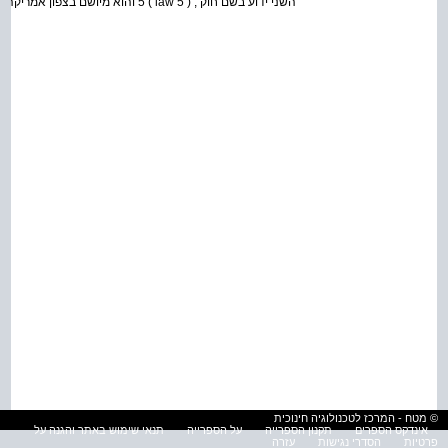
השני ידוע בשם חוק , ( 5 law ) 5 והוא מיושם בצפון אמריקה .
© מטח - המרכז לטכנולוגיה חינוכית
אינדקס הספרים
תקנון הספרייה
על הספרייה
תנאי שימוש באתר והגנה על
פרטיות
הסדרי נגישות
עזרה