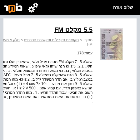
שלום אורח
5.5 מקלט FM
מתוך:
>
תקשורת תקבילית ותקשורת ספרתית
>
חלק א מערכו
FM
עמוד:178
היא . ± 2 . 5 kHz הנח שזהו גלאי שיפוע , ושאות המ
שאלה 
הנושא באפנון תדר , 
רשום את הביטוי עבור התדר הרגעי . ד . מהו התדר המרבי ? וה
x ( t ) ו . סרטט את האות המתאפנן ואת האות המאופנן , זה
.