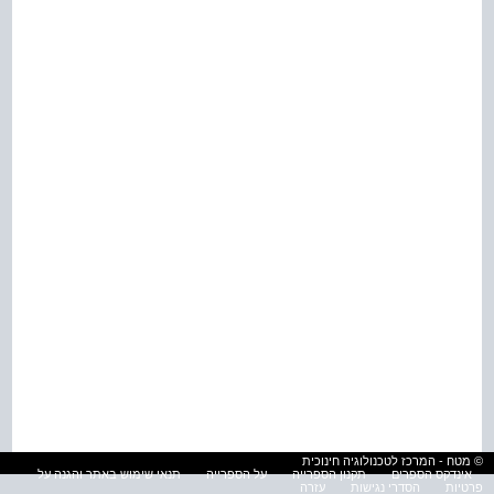
© מטח - המרכז לטכנולוגיה חינוכית
אינדקס הספרים
תקנון הספרייה
על הספרייה
תנאי שימוש באתר והגנה על
פרטיות
הסדרי נגישות
עזרה