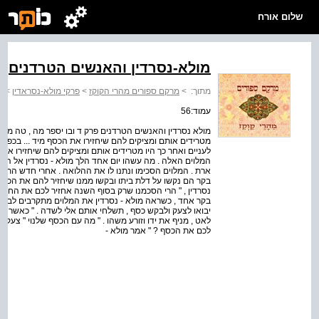
שלום אורח
מולא-נסרדין והאנשים הטרדנים
מתוך:
>
מרקם ספורים מהרי הקוקז
>
פרקי מולא-נסראדין
>
מ
עמוד:56
מולא נסרדין והאנשים הטרדנים פרק ד ובו יספר מה , טה מולא 
מטרידים אותם ומציקים להם שיחזירו את הכסף מיד ... בכפרו 
לעניים ואחר כך היו מטרידים אותם ומציקים להם שיחזירו את 
המלוים האלה . מה עשהו יום אחד הלך מולא - נסרדין אל הא
ארת . המלוים הסכימו ונתנו לו את ההלואה . אחרי חדש התחילו
בקר הם נקשו על דלת ביתו ובקשו ממנו שיחזיר להם את הכסף . 
נסרדין , " הרי הסכמנו שרק בסוף השנה אחזיר לכם את החוב 
בקר אחד , כשראה מולא - נסרדין את המלוים מתקרבים לביתו 
יבואו לצעק ולבקש כסף , תשלחי אותם אלי לשדה . " כאשר הג
לאט , מניף את ידו וזורע משהו . " מה עם הכסף שלנוי " צעקו
לכם את הכסף ? " אמר מולא -