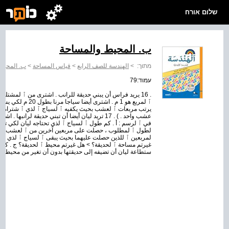
שלום אורח
ب. المحيط والمساحة
מתוך:
>
الهندسة للصف الرابع
>
قياس المساحة
>
ب. المحيط
עמוד:79
ٱ لمربع هو 1 م . اشت
يرتب مربعات ٱ لعشب بحيث يكفيه ٱ لسياج ٱ لذي ٱ شتراه . ارسم
في ٱ لرسم : أ . كم طول ٱ لسياج ٱ لذي تحتاجه ليان لكي تسي
لطول ٱ لمطلوب ، حصلت على مربعين آخرين من ٱ لعشب لحديق
لمربعين ٱ للذين حصلت عليهما بحيث يبقى ٱ لسياج ٱ لذي ٱ شت
غيرتم مساحة ٱ لحديقة؟ > هل غيرتم محيط ٱ لحديقة؟ ج . كم
ستطاعة ليان أن تضيفه إلى حديقتها بدون أن تغير من محيطها؟