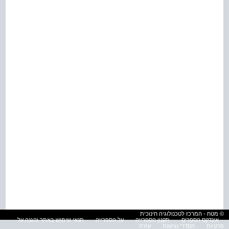
© מטח - המרכז לטכנולוגיה חינוכית
אינדקס הספרים
תקנון הספרייה
על הספרייה
תנאי שימוש באתר והגנה על
פרטיות
הסדרי נגישות
עזרה