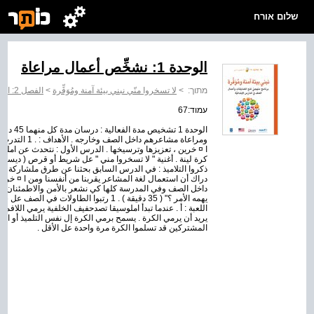
שלום אורח
الوحدة 1: نشخِّص أعمال مراعاة
מתוך:
>
لا تسخروا منّي نبني بيئة آمنة ومُوَقِّرة
>
الفصل 2: المبالاة والمراعاة
עמוד:67
الوحدة 1
كرة لينة . أغنية " لا تسخروا مني " عل شريط أو قرص ( ديسك )، 
دراك أن استعمال لغة المشاعر يقربنا من أنفسنا ومن ا ¤ خ
داخل الصف وفي المدرسة كلها كي نشعر بالأمن والاطمئنان وال
اللعبة : أ . عندما تبدأ املوسيقا تصدحفيف الخلفية يرمي اللافم
يريد أن يرمي الكرة . يسمح برمي الكرة إل نفس التلميذ أو الت
المشتركين قد تسلموا الكرة مرة واحدة عل الأقل .