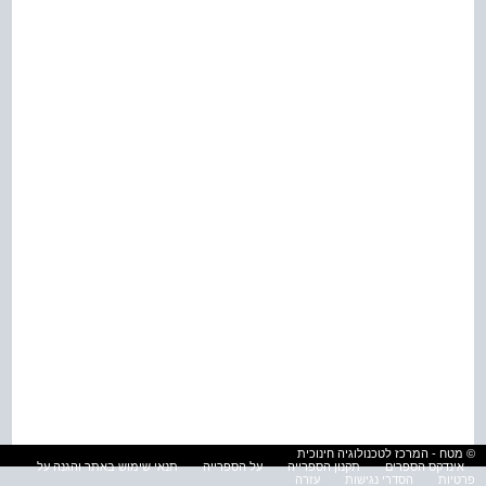
© מטח - המרכז לטכנולוגיה חינוכית
אינדקס הספרים
תקנון הספרייה
על הספרייה
תנאי שימוש באתר והגנה על
פרטיות
הסדרי נגישות
עזרה