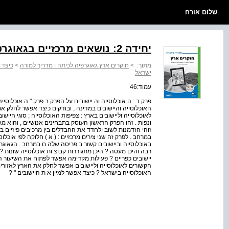
שלום אורח
יחידה 2: נושאים מרכזיים בגאוגרפיה של ישראל
מתוך:
>
חוקרים ארץ גאוגרפיה לכיתה ו מדריך למורה
>
כיצד 
ישראל
עמוד:46
פרק ד : ה אוכלוסייה וה יישובים על הפרק ב פרק " ה אוכלוסיי
האוכלוסייה והיישובים במדינה , ובודקים כיצד אפשר לחלק א
לאוכלוסייה וליישובים בארץ : צפיפות האוכלוסייה ; סוגי היישוב
ונפות . זהו הפרק הראשון העוסק בתבחינים אנושיים , והוא מ
זוהי הזדמנות לשוב ולחדד את ההבדלים בין מרכיבים פיזיים ב
במרחב . לפרק זה שני צירים מרכזיים : ( א ) חלוקה לפי אוכלוסיי
באוכלוסייה וביישובים קשור ב פריסה שלה ם במרחב . הגאוגרפ
רבה והיכן מעטה ? היכן מתגוררות קבוצ ות אוכלוסייה שונות ? 
יישובים כפריים ? פעילות מקדימה אפשר לפתוח את השיעור הרא
הקשורים לאוכלוסייה וליישובים אפשר לחלק את הארץ לאזורים 
האוכלוסייה בישראל ? כיצד אפשר למיין א ת היישובים " ?