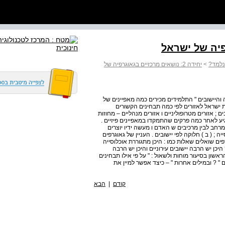
נלמד?
>
יחידה 2: נושאים מרכזיים בגאוגרפיה של
ה והיישובים " התלמידים מכירים כמה מאפיינים של
ת ישראל לאזורים לפי כמה תבחינים הקשורים
ים ; אזורים מטרופוליניים ו אזורים מנהליים – מחוזות
גיע לאחר כמה פרקים שהתמקדו במאפיינים פיזיים .
מרחב לבין מרכיבים ש האדם ו מעשה ידיו יוצרים
ה ; ( ב ) חלוקה לפי יישובים . העניין של גאוגרפים
ים שואלים שאלות כמו : היכן מתגוררת אוכלוסייה
היכן יש הרבה יישובים עירוניים והיכן יש הרבה
שון בסיעור מוחות ולשאול : " על פי אילו תבחינים
" ? ובמילים אחרות " – כיצד אפשר למיין את
קודם
|
הבא