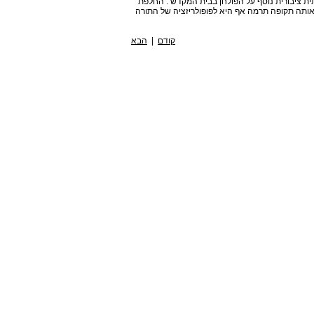
ית ציבורית נוסף על הפולחן בבית המקדש . החלפת
אותה תקופה תרמה אף היא לפופולריזציה של התורה
קודם
|
הבא