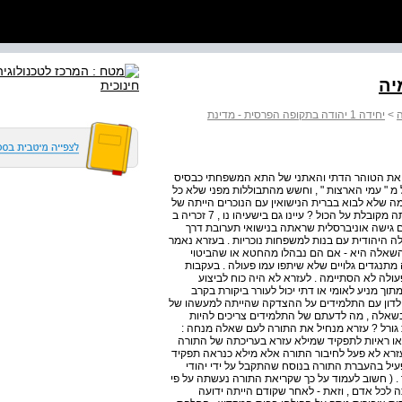
יה
ה
>
יחידה 1 יהודה בתקופה הפרסית - מדינת
שמר את הטוהר הדתי והאתני של התא המשפחתי כבסיס
 מ " עמי הארצות " , וחשש מהתבוללות מפני שלא כל
זמה שלא לבוא בברית הנישואין עם הנוכרים הייתה של
השרים וכי הוא נענה ליוזמה זו . . 3 האם הגישה של עזרא הייתה מקובלת על הכול ? עיינו גם בישעיהו נו , 7 זכריה ב
ה גם גישה אוניברסלית שראתה בנישואי תערובת דרך
ולה היהודית עם בנות למשפחות נוכריות . בעזרא נאמר
 כל העם ... מרעידים על הדבר ומהגשמים " ( עזרא י , ( 9 והשאלה היא - אם הם נבהלו מהחטא או שהביטוי
 מתנגדים גלויים שלא שיתפו עמו פעולה . בעקבות
ולה לא הסתיימה . לעזרא לא היה כוח לביצוע
וש נשים וילדיהן מתוך מניע לאומי או דתי יכול לעורר ביקורת בקרב
 לדון עם התלמידים על ההצדקה שהייתה למעשהו של
 בשאלה , מה לדעתם של התלמידים צריכים להיות
 גורל ? עזרא מנחיל את התורה לעם שאלה מנחה :
 . 1 קראו בנחמיה ח והביאו ראיות לתפקיד שמילא עזרא בעריכתה של התורה
עזרא לא פעל לחיבור התורה אלא מילא כנראה תפקיד
עיל בהעברת התורה בנוסח שהתקבל על ידי יהודי
שמעות טקס הקריאה בתורה ( עמ ' 26 – 25 בספר . ( חשוב לעמוד על כך שקריאת התורה נעשתה על פי
 לכל אדם , וזאת - לאחר שקודם הייתה ידועה