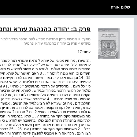
שלום אורח
פרק ב: יהודה בהנהגת עזרא ונחמ
מתוך:
>
מסעות בזמן ממדינת מקדש לעם הספר מדריך למור
מקדש
>
פרק ב: יהודה בהנהגת עזרא ונחמיה
עמוד:17
. 2 שערו , מה היו מניעיו של עזרא ? נראה שעזרא רצה ל
לנאמנות לה' . עזרא ראה בישראל " זרע קודש " החייב להיבדל
היהודים נצרפו בכור הגלות . לעזרא היה חשוב להדגיש כי היו
15 - 14 וכן בעזרא פרק י . בצד הגישה המתבדלת התקיימ
להפצת היהדות . ייתכן שהיו גם סיבות פוליטיות לנישואי האצ
כי "
מלמד על הקושי הרגשי בפירוד ובגירוש . לעזרא היו גם ארבעה
הקמת הוועדה נערכה רשימה של הנשואים לנוכריות , אבל הפע
הגירוש - עד שבא נחמיה . . 4 יש להניח שגיר
התלמידים , מה גם שעזרא לא הציע לגייר את הנשים . אפשר
עזרא , וזאת - על רקע התקופה . אפשר גם להרחיב את הדיון
גבולות ההשתייכות הלאומית : מוצא ? דת ? תרבות ? שותפות
מה משמעות טקס הקריאה בתורה ?
ולתרומתו בהנחלת התורה לעם כולו . בתשובה יש להדגיש כי 
שבו ערך את התורה וחתם אותה . ייתכן שעזרא מילא תפקיד פ
בבל . . 2 מ
רצון העם . הקריאה היא אמצעי להפצת ידיעת התורה והוראתה