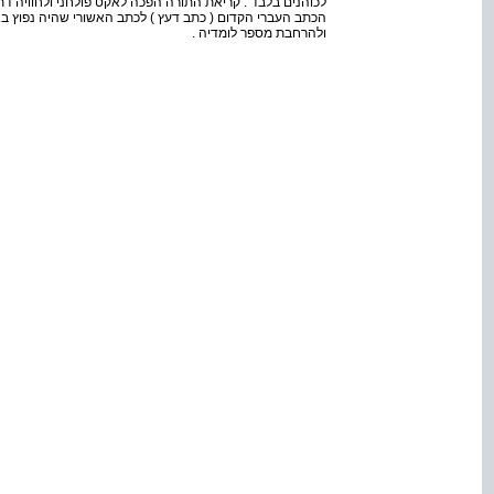
לכוהנים בלבד . קריאת התורה הפכה לאקט פולחני ולחוויה דת
הכתב העברי הקדום ( כתב דעץ ) לכתב האשורי שהיה נפוץ ב
ולהרחבת מספר לומדיה .