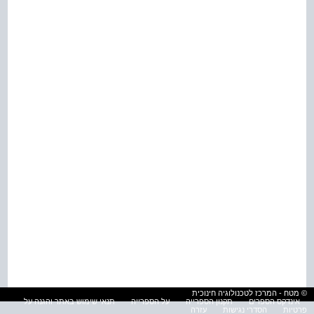
© מטח - המרכז לטכנולוגיה חינוכית
אינדקס הספרים
תקנון הספרייה
על הספרייה
תנאי שימוש באתר והגנה על
פרטיות
הסדרי נגישות
עזרה