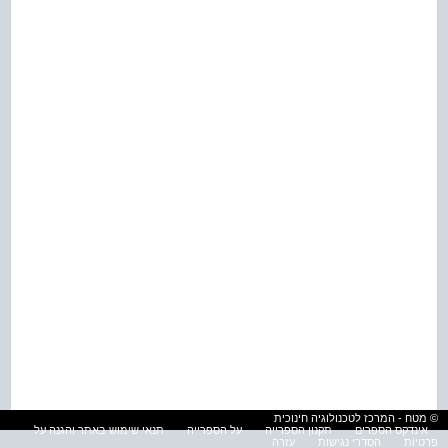
© מטח - המרכז לטכנולוגיה חינוכית
אינדקס הספרים
תקנון הספרייה
על הספרייה
תנאי שימוש באתר והגנה על
פרטיות
הסדרי נגישות
עזרה