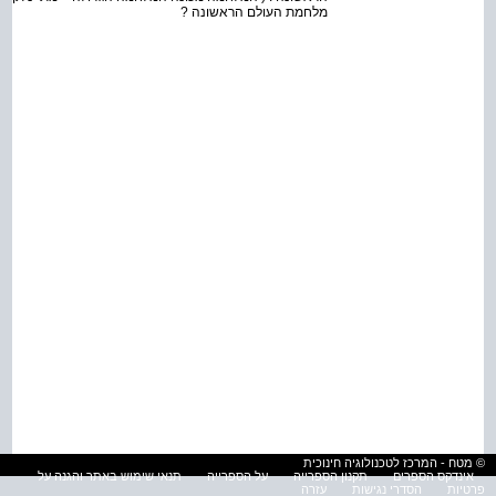
מלחמת העולם הראשונה ?
© מטח - המרכז לטכנולוגיה חינוכית
אינדקס הספרים
תקנון הספרייה
על הספרייה
תנאי שימוש באתר והגנה על
פרטיות
הסדרי נגישות
עזרה