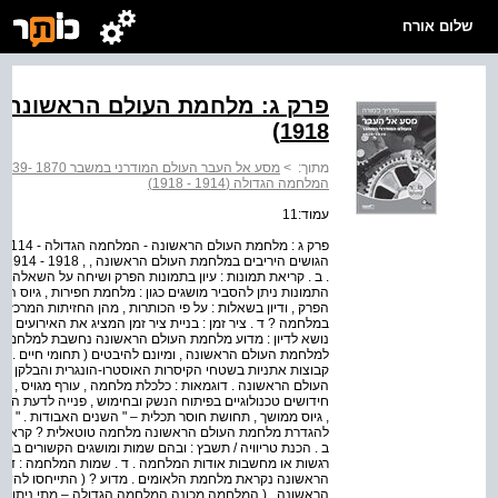
שלום אורח
1918)
מתוך:
>
מסע אל העבר העולם המודרני במשבר ‭1939- 1870‬ מדריך למורה
המלחמה הגדולה (1914 - 1918)
עמוד:11
הג
. ב . קריאת תמונות : עיון בתמונות הפרק ושיחה על השאלה :
התמונות ניתן להסביר מושגים כגון : מלחמת חפירות , גיוס ה
הפרק , ודיון בשאלות : על פי הכותרות , מהן החזיתות המרכז
נושא לדיון : מדוע מלחמת העולם הראשונה נחשבת למלחמה טוט
העולם הראשונה . דוגמאות : כלכלת מלחמה , עורף מגויס , כ
חידושים טכנולוגיים בפיתוח הנשק ובחימוש , פנייה לדעת הקה
, גיוס ממושך , תחושת חוסר תכלית – " השנים האבודות . " פע
להגדרת מלחמת העולם הראשונה מלחמה טוטאלית ? קראו קטע
ב . הכנת טריוויה / תשבץ : ובהם שמות ומושגים הקשורים במל
רגשות או מחשבות אודות המלחמה . ד . שמות המלחמה : די
הראשונה נקראת מלחמת הלאומים . מדוע ? ( התייחסו להש
הראשונה . ( המלחמה מכונה המלחמה הגדולה – מתי ניתן לה