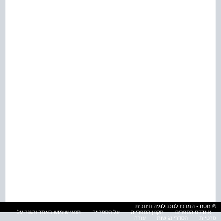
© מטח - המרכז לטכנולוגיה חינוכית
אינדקס הספרים
תקנון הספרייה
על הספרייה
תנאי שימוש באתר והגנה על
פרטיות
הסדרי נגישות
עזרה