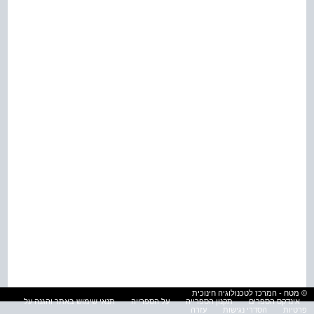
© מטח - המרכז לטכנולוגיה חינוכית
אינדקס הספרים
תקנון הספרייה
על הספרייה
תנאי שימוש באתר והגנה על
פרטיות
הסדרי נגישות
עזרה