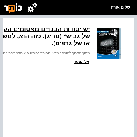
שלום אורח
יש יסודות הבנויים מאטומים הקש
של גביש* (סריג‭.(‬ כ
או של גרפיט‭.(‬
מתוך:
מדריך למורה : מדעי החומר לכיתה ח
>
מדריך למורה מ
אל הספר