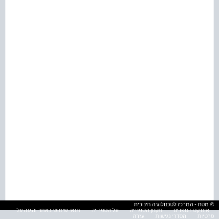
© מטח - המרכז לטכנולוגיה חינוכית
אינדקס הספרים
תקנון הספרייה
על הספרייה
תנאי שימוש באתר והגנה על
פרטיות
הסדרי נגישות
עזרה