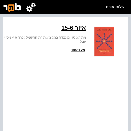
שלום אורח
איור ‭15-6‬
מתוך:
ניסויי מעבדה במקצוע תורת החשמל : כרך א
>
ניסויי 
קבל
אל הספר