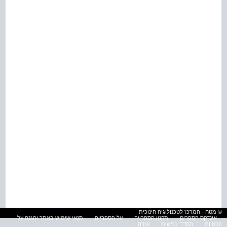
© מטח - המרכז לטכנולוגיה חינוכית
אינדקס הספרים
תקנון הספרייה
על הספרייה
תנאי שימוש באתר והגנה על
פרטיות
הסדרי נגישות
עזרה