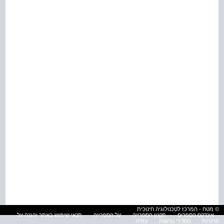
© מטח - המרכז לטכנולוגיה חינוכית
אינדקס הספרים
תקנון הספרייה
על הספרייה
תנאי שימוש באתר והגנה על
פרטיות
הסדרי נגישות
עזרה