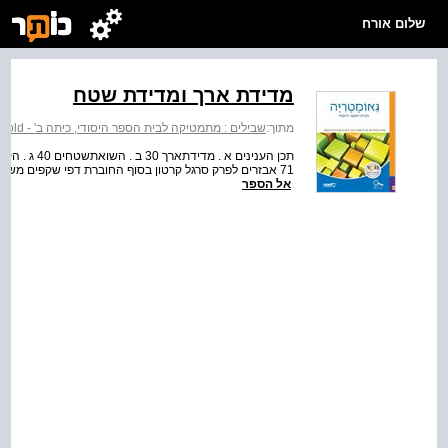
שלום אורח
מדידת ארך ומדידת שטח
מתוך:
שבילים : מתמטיקה לבית הספר היסודי, כיתה ב' - Trails Plus B : Geometry \ old
71 אבזרים לפרק סרגל קרטון בסוף החוברת דפי שקפים משו
אל הספר