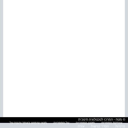
© מטח - המרכז לטכנולוגיה חינוכית
אינדקס הספרים
תקנון הספרייה
על הספרייה
תנאי שימוש באתר והגנה על
פרטיות
הסדרי נגישות
עזרה