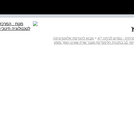
תית - נסויים לכיתה י"א
>
מבוא להנדסת אלקטרוניקה