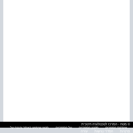
© מטח - המרכז לטכנולוגיה חינוכית
אינדקס הספרים
תקנון הספרייה
על הספרייה
תנאי שימוש באתר והגנה על
פרטיות
הסדרי נגישות
עזרה