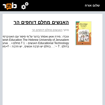
שלום אורח
האנשים מחלם דוחפים הר
מתוך:
האנשים מחלם דוחפים הר
בדולם . T -י : . . בחלם יש הךבה אנשים , יש הרבה :- ?• משפחות T : חדשות : : 1 ויש •• הרבה :- •• : ילדים T .