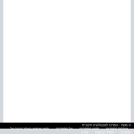
© מטח - המרכז לטכנולוגיה חינוכית
אינדקס הספרים
תקנון הספרייה
על הספרייה
תנאי שימוש באתר והגנה על
פרטיות
הסדרי נגישות
עזרה