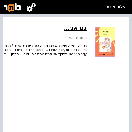
שלום אורח
גם אני...
מתוך:
גם אני...
Technology בבוקר אני קמה מהמיטה . ואחי ^ הקטן , ^ ^ תום , אומר : ur 1 1 1 אני " ...