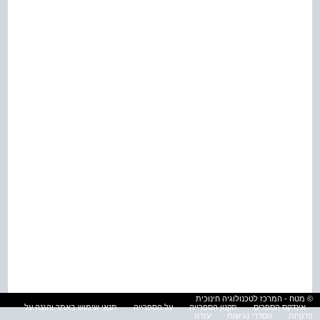
© מטח - המרכז לטכנולוגיה חינוכית
אינדקס הספרים
תקנון הספרייה
על הספרייה
תנאי שימוש באתר והגנה על
פרטיות
הסדרי נגישות
עזרה