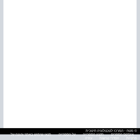
© מטח - המרכז לטכנולוגיה חינוכית
אינדקס הספרים
תקנון הספרייה
על הספרייה
תנאי שימוש באתר והגנה על
פרטיות
הסדרי נגישות
עזרה