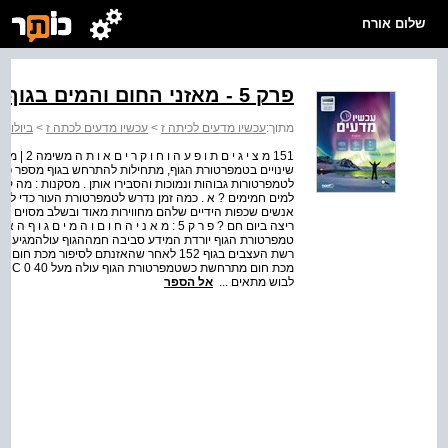
שלום אורח
פרק 5 - מאזני החום והמים בגוף האדם
מתוך:
עכשיו מדעים לכיתה ז
>
עכשיו מדעים לכתה ז
>
ביולוגי
151 מ צ י 
שינויים בטמפרטורת הגוף, מתחילות להתרחש בגוף מספר פעולו
לטמפרטורות גבוהות ונמוכות והסבירו אותן . מסקנות : מה
ריצה ביום חם ? פ ר ק 5 : מ א נ י ה ח ו ם ו 
טמפרטורת הגוף יורדת המידע סביבה חמההגוף עולהמגיע למו
רשת העצבים בגוף 152 לאחר שהאזנתם לסיפור מ
מכת ח
לבוש מתאים ...
אל הספר