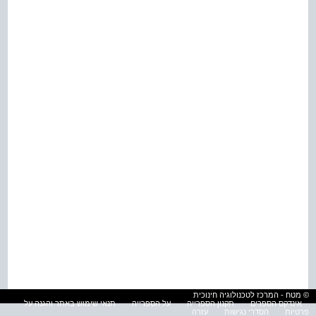
© מטח - המרכז לטכנולוגיה חינוכית
אינדקס הספרים
תקנון הספרייה
על הספרייה
תנאי שימוש באתר והגנה על
פרטיות
הסדרי נגישות
עזרה