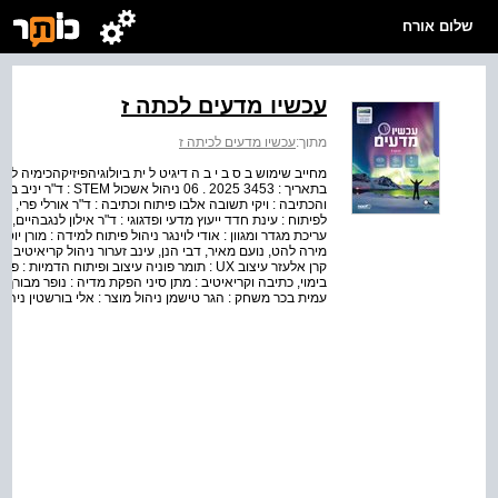
שלום אורח
עכשיו מדעים לכתה ז
מתוך:
עכשיו מדעים לכיתה ז
מחייב שימוש ב ס ב י ב ה דיגיט ל ית ביולוגיהפיזיקהכימיה ל
בתאריך : 3453 2025 . 
והכתיבה : ויקי תשובה אלבו פיתוח וכתיבה : ד"ר אורלי פרי, וי
לפיתוח : עינת חדד ייעוץ מדעי ופדגוגי : ד"ר אילון לנגבהיים, ד"ר
עריכת מגדר ומגוון : אודי לוינגר ניהול פיתוח למידה : מורן יוס
מירה להט, נועם מאיר, דבי הנן, עינב זערור ניהול קריאיטיב : ר
קרן אלעזר עיצוב UX : תומר פוניה עיצוב ופיתוח 
בימוי, כתיבה וקריאיטיב : מתן סיני הפקת מדיה : נופר מבורך, יעל
עמית בכר משחק : הגר טישמן ניהול מוצר : אלי בורשטין ניהול