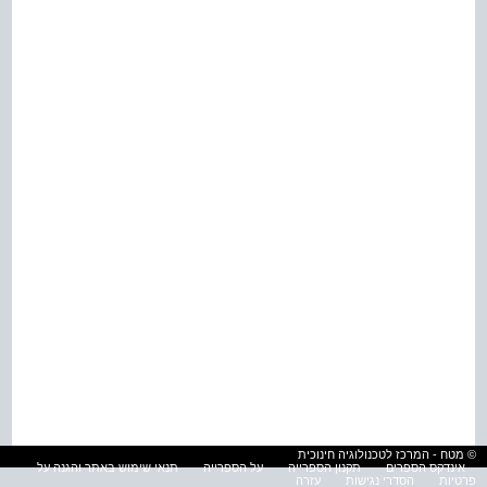
© מטח - המרכז לטכנולוגיה חינוכית
אינדקס הספרים
תקנון הספרייה
על הספרייה
תנאי שימוש באתר והגנה על
פרטיות
הסדרי נגישות
עזרה