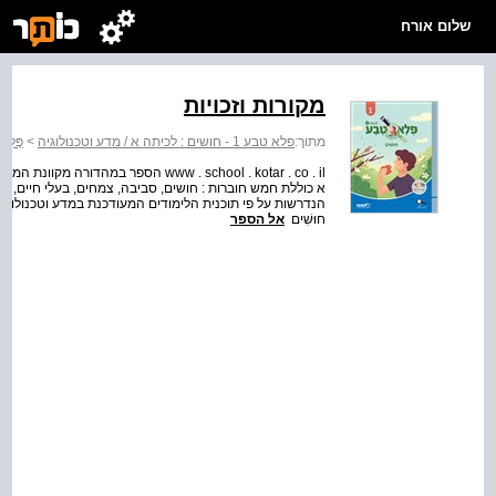
שלום אורח
מקורות וזכויות
מתוך:
פלא טבע 1 - חושים : לכיתה א / מדע וטכנולוגיה
>
פֶּלֶא טֶבַע 1 
www . school . kotar . co . il הספר 
א כוללת חמש חוברות : חושים, סביבה, צמחים, בעלי חיים,
חוּשִׁים
אל הספר