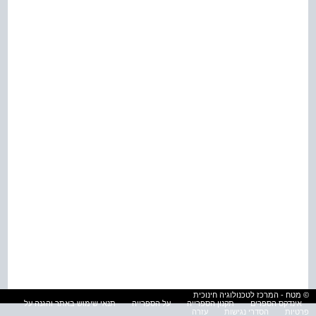
© מטח - המרכז לטכנולוגיה חינוכית
אינדקס הספרים
תקנון הספרייה
על הספרייה
תנאי שימוש באתר והגנה על
פרטיות
הסדרי נגישות
עזרה