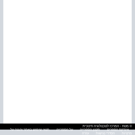
© מטח - המרכז לטכנולוגיה חינוכית
אינדקס הספרים
תקנון הספרייה
על הספרייה
תנאי שימוש באתר והגנה על
פרטיות
הסדרי נגישות
עזרה