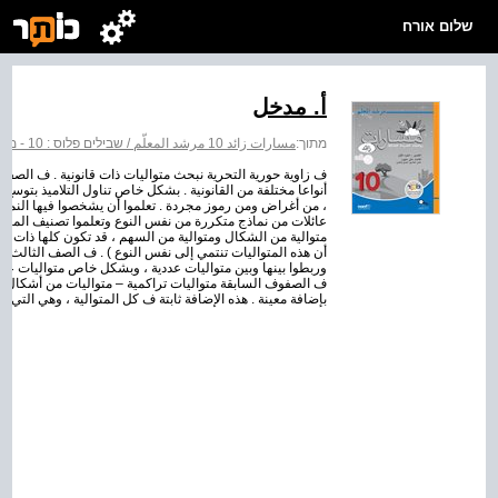
שלום אורח
أ. مدخل
מתוך:
مسارات زائد 10 مرشد المعلّم / שבילים פלוס : 10 - מדריך למורה
ف زاوية حورية التحرية نبحث متواليات ذات قانونية . ف الصفوف
أنواعا مختلفة من القانونية . بشكل خاص تناول التلاميذ بتوسع 
، من أغراض ومن رموز مجردة . تعلموا أن يشخصوا فيها النموذج 
عائلات من نماذج متكررة من نفس النوع وتعلموا تصنيف المتوال
أن هذه المتواليات تنتمي إلى نفس النوع ) . ف الصف الثالث تن
وربطوا بينها وبين متواليات عددية ، وبشكل خاص متواليات عددي
ف الصفوف السابقة متواليات تراكمية – متواليات من أشكال ،
بإضافة معينة . هذه الإضافة ثابتة ف كل المتوالية ، وهي التي ت