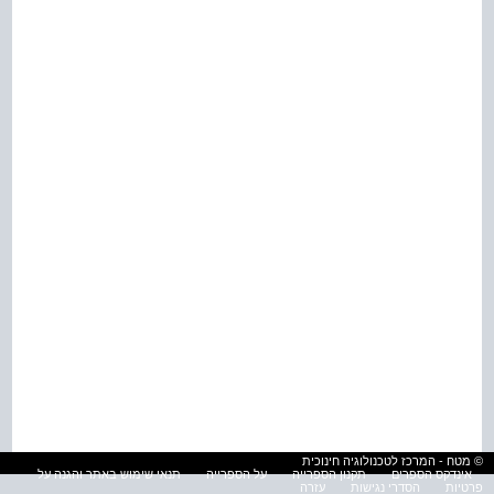
© מטח - המרכז לטכנולוגיה חינוכית
אינדקס הספרים
תקנון הספרייה
על הספרייה
תנאי שימוש באתר והגנה על
פרטיות
הסדרי נגישות
עזרה