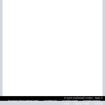
© מטח - המרכז לטכנולוגיה חינוכית
אינדקס הספרים
תקנון הספרייה
על הספרייה
תנאי שימוש באתר והגנה על
פרטיות
הסדרי נגישות
עזרה